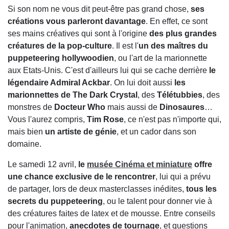
Si son nom ne vous dit peut-être pas grand chose,
ses
créations vous parleront davantage
. En effet, ce sont
ses mains créatives qui sont à l'origine
des plus grandes
créatures de la pop-culture
. Il est l'
un des maîtres du
puppeteering hollywoodien
, ou l'art de la marionnette
aux Etats-Unis. C'est d'ailleurs lui qui se cache derrière
le
légendaire Admiral Ackbar
. On lui doit aussi
les
marionnettes de The Dark Crystal
, des
Télétubbies
, des
monstres de
Docteur Who
mais aussi de
Dinosaures
…
Vous l'aurez compris,
Tim Rose
, ce n'est pas n'importe qui,
mais bien
un artiste de génie
, et un cador dans son
domaine.
Le samedi 12 avril,
le
musée Cinéma et miniature
offre
une chance exclusive de le rencontrer
, lui qui a prévu
de partager, lors de deux masterclasses inédites,
tous les
secrets du puppeteering
, ou le talent pour donner vie à
des créatures faites de latex et de mousse. Entre conseils
pour l'animation,
anecdotes de tournage
, et questions