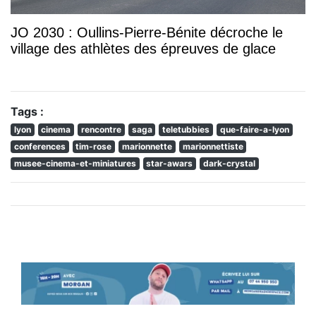
JO 2030 : Oullins-Pierre-Bénite décroche le
village des athlètes des épreuves de glace
Tags :
lyon
cinema
rencontre
saga
teletubbies
que-faire-a-lyon
conferences
tim-rose
marionnette
marionnettiste
musee-cinema-et-miniatures
star-awars
dark-crystal