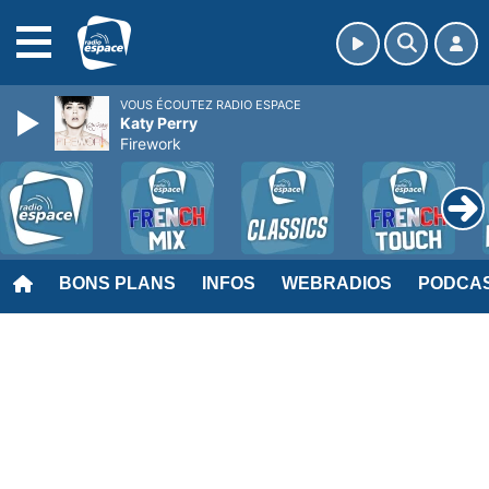
MENU
VOUS ÉCOUTEZ RADIO ESPACE
Katy Perry
Firework
BONS PLANS
INFOS
WEBRADIOS
PODCA