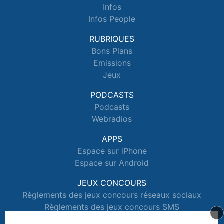
Infos
Infos People
RUBRIQUES
Bons Plans
Emissions
Jeux
PODCASTS
Podcasts
Webradios
APPS
Espace sur iPhone
Espace sur Android
JEUX CONCOURS
Règlements des jeux concours réseaux sociaux
Règlements des jeux concours SMS
Règlements des jeux concours téléphone et internet