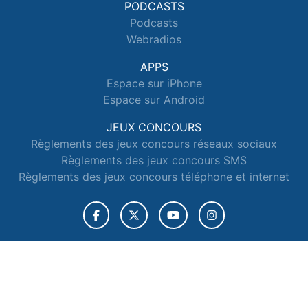
PODCASTS
Podcasts
Webradios
APPS
Espace sur iPhone
Espace sur Android
JEUX CONCOURS
Règlements des jeux concours réseaux sociaux
Règlements des jeux concours SMS
Règlements des jeux concours téléphone et internet
© 2026 Radio Espace Tous droits réservés.
Signaler un contenu
-
Mentions légales
-
Politique de cookies
-
Contact