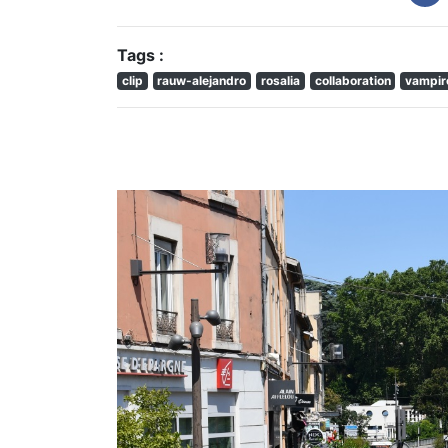
Tags :
clip
rauw-alejandro
rosalia
collaboration
vampir