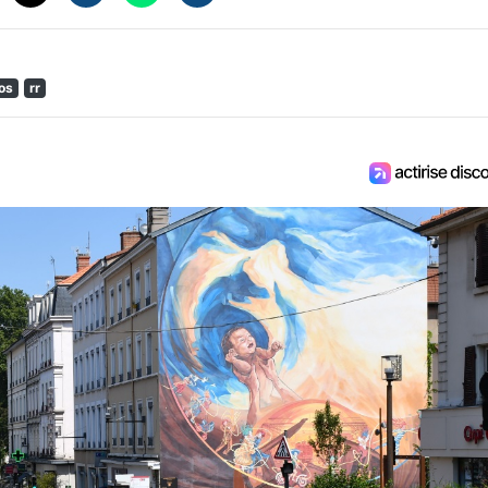
os
rr