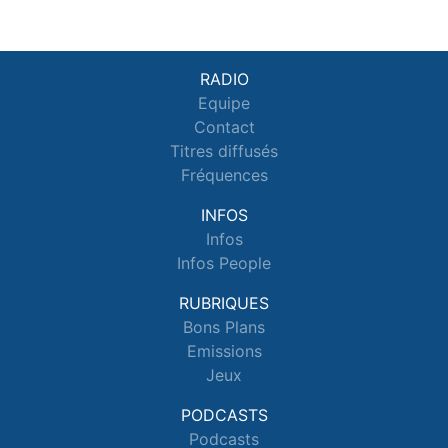
RADIO
Equipe
Contact
Titres diffusés
Fréquences
INFOS
Infos
Infos People
RUBRIQUES
Bons Plans
Emissions
Jeux
PODCASTS
Podcasts