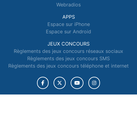
Webradios
APPS
Espace sur iPhone
Espace sur Android
JEUX CONCOURS
Règlements des jeux concours réseaux sociaux
Règlements des jeux concours SMS
Règlements des jeux concours téléphone et internet
© 2026 Radio Espace Tous droits réservés.
Signaler un contenu
-
Mentions légales
-
Politique de cookies
-
Contact