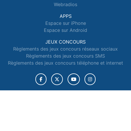
Webradios
APPS
Espace sur iPhone
Espace sur Android
JEUX CONCOURS
Règlements des jeux concours réseaux sociaux
Règlements des jeux concours SMS
Règlements des jeux concours téléphone et internet
© 2026 Radio Espace Tous droits réservés.
Signaler un contenu
-
Mentions légales
-
Politique de cookies
-
Contact