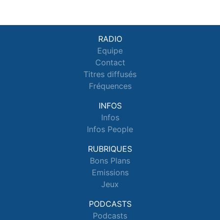
RADIO
Equipe
Contact
Titres diffusés
Fréquences
INFOS
Infos
Infos People
RUBRIQUES
Bons Plans
Emissions
Jeux
PODCASTS
Podcasts