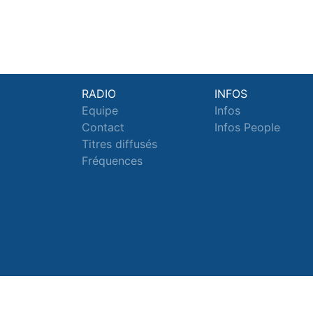
RADIO
INFOS
Equipe
Infos
Contact
Infos People
Titres diffusés
Fréquences