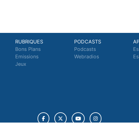
RUBRIQUES
PODCASTS
A
Bons Plans
Podcasts
Es
Emissions
Webradios
Es
Jeux