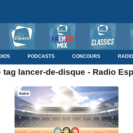
IOS
PODCASTS
CONCOURS
RADI
e tag lancer-de-disque - Radio Es
Autre