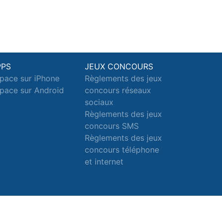
PPS
JEUX CONCOURS
pace sur iPhone
Règlements des jeux
pace sur Android
concours réseaux
sociaux
Règlements des jeux
concours SMS
Règlements des jeux
concours téléphone
et internet