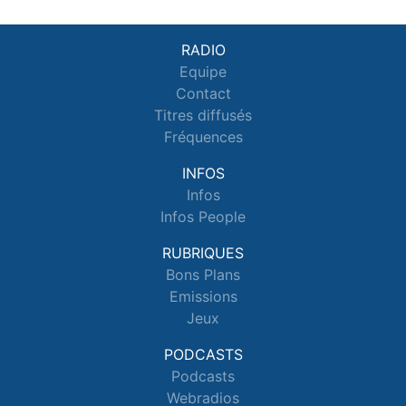
RADIO
Equipe
Contact
Titres diffusés
Fréquences
INFOS
Infos
Infos People
RUBRIQUES
Bons Plans
Emissions
Jeux
PODCASTS
Podcasts
Webradios