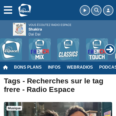
MENU
VOUS ÉCOUTEZ RADIO ESPACE
Shakira
Dai Dai
BONS PLANS
INFOS
WEBRADIOS
PODCA
Tags - Recherches sur le tag
frere - Radio Espace
Musique