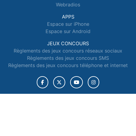
Webradios
APPS
Espace sur iPhone
Espace sur Android
JEUX CONCOURS
Règlements des jeux concours réseaux sociaux
Règlements des jeux concours SMS
Règlements des jeux concours téléphone et internet
© 2026 Radio Espace Tous droits réservés.
Signaler un contenu
-
Mentions légales
-
Politique de cookies
-
Contact