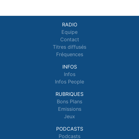
RADIO
Equipe
Contact
Titres diffusés
Fréquences
INFOS
Infos
Infos People
RUBRIQUES
Bons Plans
Emissions
Jeux
PODCASTS
Podcasts