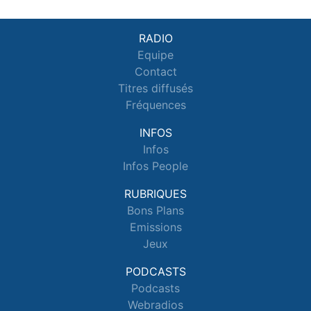
RADIO
Equipe
Contact
Titres diffusés
Fréquences
INFOS
Infos
Infos People
RUBRIQUES
Bons Plans
Emissions
Jeux
PODCASTS
Podcasts
Webradios