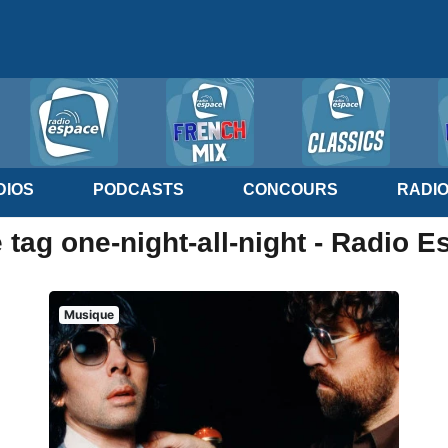
IOS
PODCASTS
CONCOURS
RADI
 tag one-night-all-night - Radio 
Musique