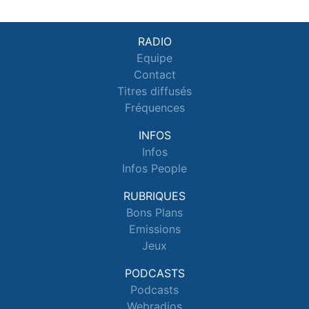
RADIO
Equipe
Contact
Titres diffusés
Fréquences
INFOS
Infos
Infos People
RUBRIQUES
Bons Plans
Emissions
Jeux
PODCASTS
Podcasts
Webradios