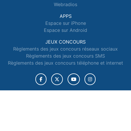
Webradios
APPS
Espace sur iPhone
Espace sur Android
JEUX CONCOURS
Règlements des jeux concours réseaux sociaux
Règlements des jeux concours SMS
Règlements des jeux concours téléphone et internet
© 2026 Radio Espace Tous droits réservés.
Signaler un contenu
-
Mentions légales
-
Politique de cookies
-
Contact