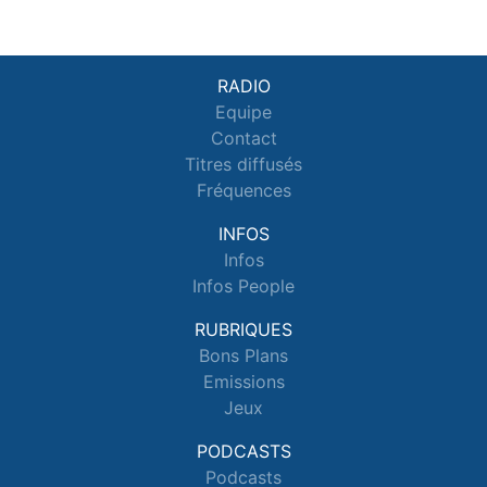
RADIO
Equipe
Contact
Titres diffusés
Fréquences
INFOS
Infos
Infos People
RUBRIQUES
Bons Plans
Emissions
Jeux
PODCASTS
Podcasts