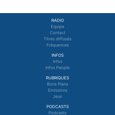
RADIO
Equipe
Contact
Titres diffusés
Fréquences
INFOS
Infos
Infos People
RUBRIQUES
Bons Plans
Emissions
Jeux
PODCASTS
Podcasts