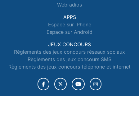
Webradios
APPS
Espace sur iPhone
Espace sur Android
JEUX CONCOURS
Règlements des jeux concours réseaux sociaux
Règlements des jeux concours SMS
Règlements des jeux concours téléphone et internet
© 2026 Radio Espace Tous droits réservés.
Signaler un contenu
-
Mentions légales
-
Politique de cookies
-
Contact