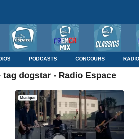
IOS
PODCASTS
CONCOURS
RADI
e tag dogstar - Radio Espace
Musique