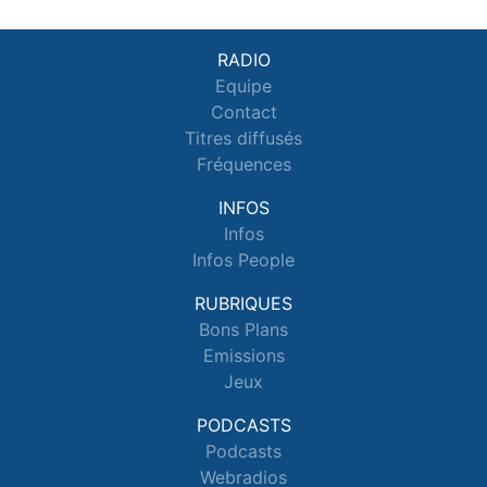
RADIO
Equipe
Contact
Titres diffusés
Fréquences
INFOS
Infos
Infos People
RUBRIQUES
Bons Plans
Emissions
Jeux
PODCASTS
Podcasts
Webradios