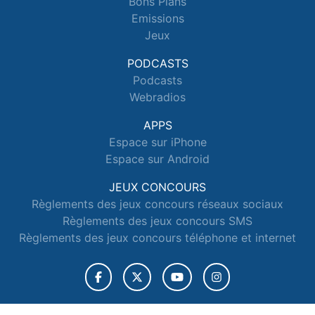
Bons Plans
Emissions
Jeux
PODCASTS
Podcasts
Webradios
APPS
Espace sur iPhone
Espace sur Android
JEUX CONCOURS
Règlements des jeux concours réseaux sociaux
Règlements des jeux concours SMS
Règlements des jeux concours téléphone et internet