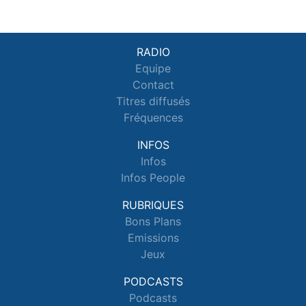
RADIO
Equipe
Contact
Titres diffusés
Fréquences
INFOS
Infos
Infos People
RUBRIQUES
Bons Plans
Emissions
Jeux
PODCASTS
Podcasts