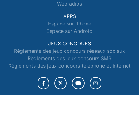
Webradios
APPS
Espace sur iPhone
Espace sur Android
JEUX CONCOURS
Règlements des jeux concours réseaux sociaux
Règlements des jeux concours SMS
Règlements des jeux concours téléphone et internet
© 2026 Radio Espace Tous droits réservés.
Signaler un contenu
-
Mentions légales
-
Politique de cookies
-
Contact