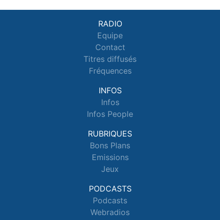
RADIO
Equipe
Contact
Titres diffusés
Fréquences
INFOS
Infos
Infos People
RUBRIQUES
Bons Plans
Emissions
Jeux
PODCASTS
Podcasts
Webradios