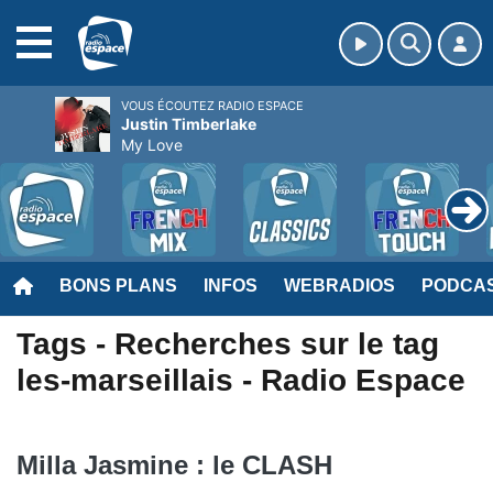
MENU
VOUS ÉCOUTEZ RADIO ESPACE
Justin Timberlake
My Love
BONS PLANS
INFOS
WEBRADIOS
PODCA
Tags - Recherches sur le tag
les-marseillais - Radio Espace
Milla Jasmine : le CLASH