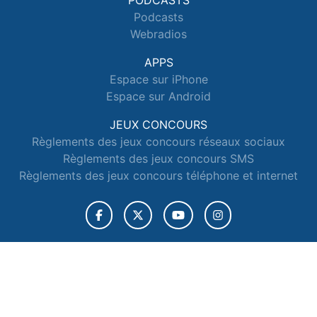
PODCASTS
Podcasts
Webradios
APPS
Espace sur iPhone
Espace sur Android
JEUX CONCOURS
Règlements des jeux concours réseaux sociaux
Règlements des jeux concours SMS
Règlements des jeux concours téléphone et internet
© 2026 Radio Espace Tous droits réservés.
Signaler un contenu
-
Mentions légales
-
Politique de cookies
-
Contact