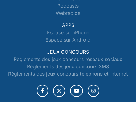
Podcasts
Webradios
APPS
Espace sur iPhone
Espace sur Android
JEUX CONCOURS
Règlements des jeux concours réseaux sociaux
Règlements des jeux concours SMS
Règlements des jeux concours téléphone et internet
© 2026 Radio Espace Tous droits réservés.
Signaler un contenu
-
Mentions légales
-
Politique de cookies
-
Contact