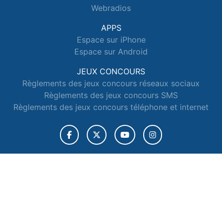
Webradios
APPS
Espace sur iPhone
Espace sur Android
JEUX CONCOURS
Règlements des jeux concours réseaux sociaux
Règlements des jeux concours SMS
Règlements des jeux concours téléphone et internet
© 2026 Radio Espace Tous droits réservés.
Signaler un contenu
-
Mentions légales
-
Politique de cookies
-
Contact