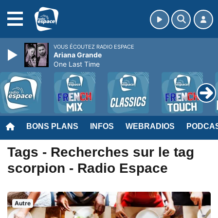
MENU
VOUS ÉCOUTEZ RADIO ESPACE
Ariana Grande
One Last Time
BONS PLANS
INFOS
WEBRADIOS
PODCA
Tags - Recherches sur le tag
scorpion - Radio Espace
Autre