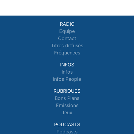
RADIO
Equipe
Contact
Titres diffusés
Fréquences
INFOS
Infos
Infos People
RUBRIQUES
Bons Plans
Emissions
Jeux
PODCASTS
Podcasts