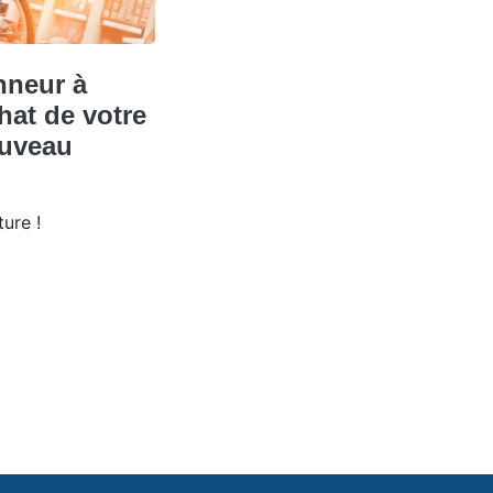
nneur à
chat de votre
ouveau
ure !