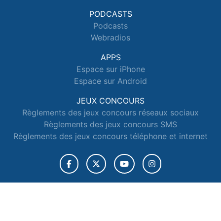
PODCASTS
Podcasts
Webradios
APPS
Espace sur iPhone
Espace sur Android
JEUX CONCOURS
Règlements des jeux concours réseaux sociaux
Règlements des jeux concours SMS
Règlements des jeux concours téléphone et internet
© 2026 Radio Espace Tous droits réservés.
Signaler un contenu
-
Mentions légales
-
Politique de cookies
-