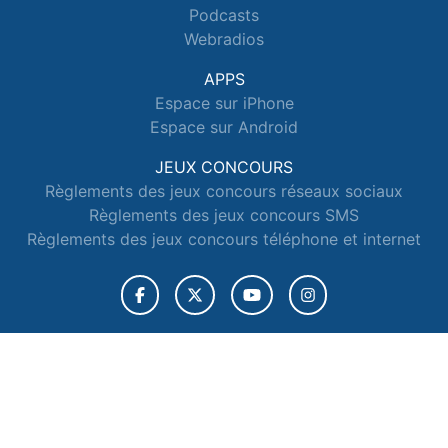
Podcasts
Webradios
APPS
Espace sur iPhone
Espace sur Android
JEUX CONCOURS
Règlements des jeux concours réseaux sociaux
Règlements des jeux concours SMS
Règlements des jeux concours téléphone et internet
© 2026 Radio Espace Tous droits réservés.
Signaler un contenu
-
Mentions légales
-
Politique de cookies
-
Contact