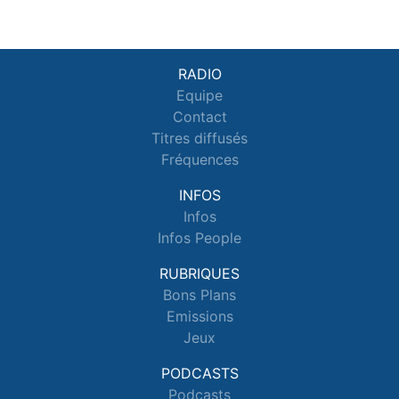
RADIO
Equipe
Contact
Titres diffusés
Fréquences
INFOS
Infos
Infos People
RUBRIQUES
Bons Plans
Emissions
Jeux
PODCASTS
Podcasts