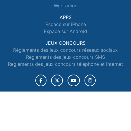
Webradios
APPS
Espace sur iPhone
Espace sur Android
JEUX CONCOURS
Règlements des jeux concours réseaux sociaux
Règlements des jeux concours SMS
Règlements des jeux concours téléphone et internet
© 2026 Radio Espace Tous droits réservés.
Signaler un contenu
-
Mentions légales
-
Politique de cookies
-
Contact