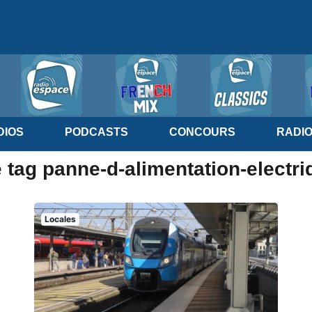
IOS
PODCASTS
CONCOURS
RADI
 tag panne-d-alimentation-electr
Locales