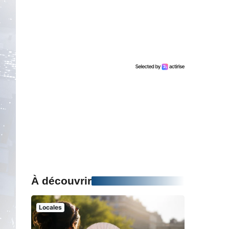
À découvrir
Locales