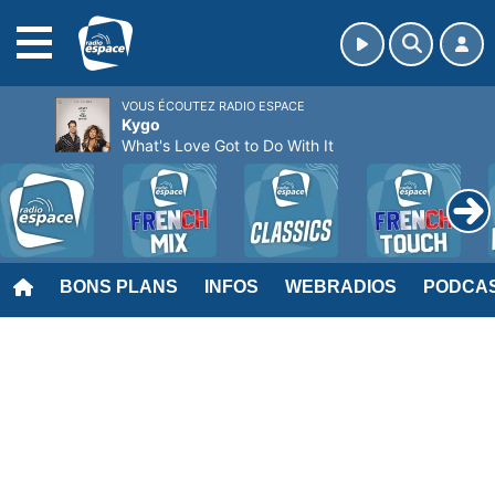
MENU
VOUS ÉCOUTEZ RADIO ESPACE
Kygo
What's Love Got to Do With It
BONS PLANS
INFOS
WEBRADIOS
PODCA