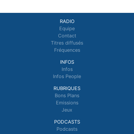
RADIO
Equipe
Contact
Titres diffusés
Fréquences
INFOS
Infos
Infos People
RUBRIQUES
Bons Plans
Emissions
Jeux
PODCASTS
Podcasts