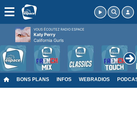
MENU
VOUS ÉCOUTEZ RADIO ESPACE
Katy Perry
California Gurls
BONS PLANS
INFOS
WEBRADIOS
PODCA