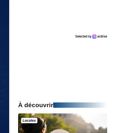
À découvrir
Locales