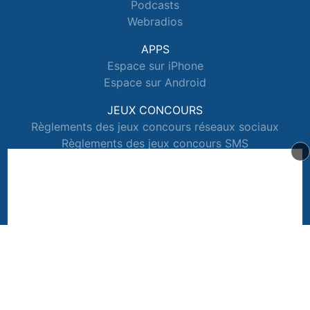
Podcasts
Webradios
APPS
Espace sur iPhone
Espace sur Android
JEUX CONCOURS
Règlements des jeux concours réseaux sociaux
Règlements des jeux concours SMS
Règlements des jeux concours téléphone et internet
© 2026 Radio Espace Tous droits réservés.
Signaler un contenu
-
Mentions légales
-
Politique de cookies
-
Contact