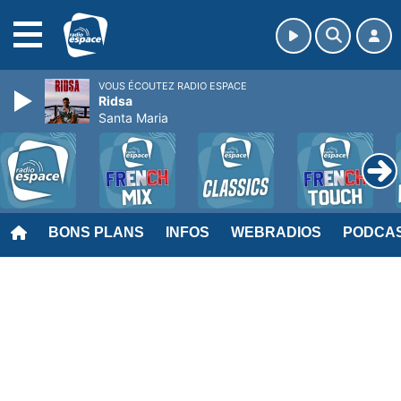
MENU
VOUS ÉCOUTEZ RADIO ESPACE
Ridsa
Santa Maria
BONS PLANS
INFOS
WEBRADIOS
PODCA