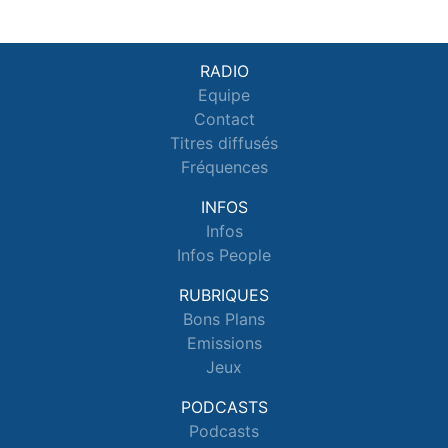
RADIO
Equipe
Contact
Titres diffusés
Fréquences
INFOS
Infos
Infos People
RUBRIQUES
Bons Plans
Emissions
Jeux
PODCASTS
Podcasts