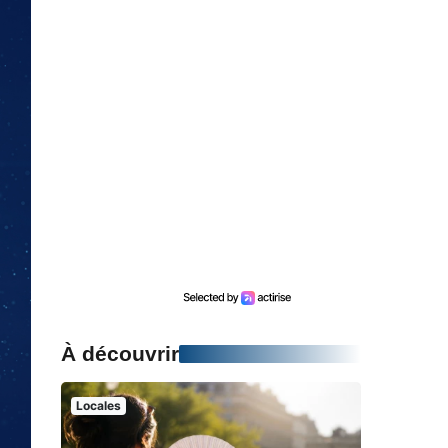
À découvrir
Locales