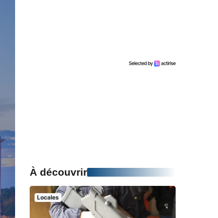
À découvrir
Locales