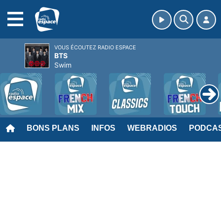
MENU
VOUS ÉCOUTEZ RADIO ESPACE
BTS
Swim
BONS PLANS
INFOS
WEBRADIOS
PODCA