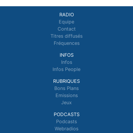
RADIO
Equipe
Contact
Titres diffusés
Fréquences
INFOS
Infos
Infos People
RUBRIQUES
Bons Plans
Emissions
Jeux
PODCASTS
Podcasts
Webradios