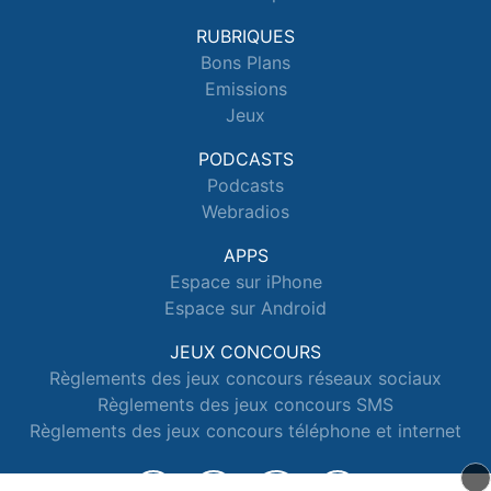
RUBRIQUES
Bons Plans
Emissions
Jeux
PODCASTS
Podcasts
Webradios
APPS
Espace sur iPhone
Espace sur Android
JEUX CONCOURS
Règlements des jeux concours réseaux sociaux
Règlements des jeux concours SMS
Règlements des jeux concours téléphone et internet