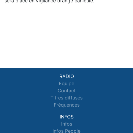
sera placé en vigilance orange canicule.
RADIO
Equipe
Contact
Titres diffusés
Fréquences
INFOS
Infos
Infos People