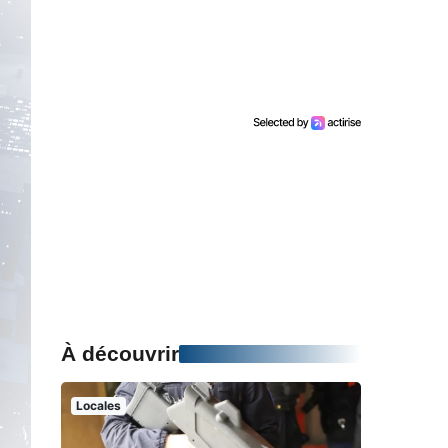
À découvrir
Locales