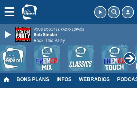
MENU
VOUS ÉCOUTEZ RADIO ESPACE
Bob Sinclar
Rock This Party
BONS PLANS
INFOS
WEBRADIOS
PODCA