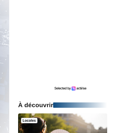
À découvrir
Locales