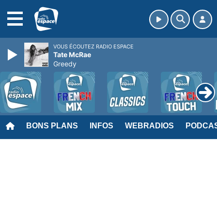
MENU
VOUS ÉCOUTEZ RADIO ESPACE
Tate McRae
Greedy
BONS PLANS
INFOS
WEBRADIOS
PODCA