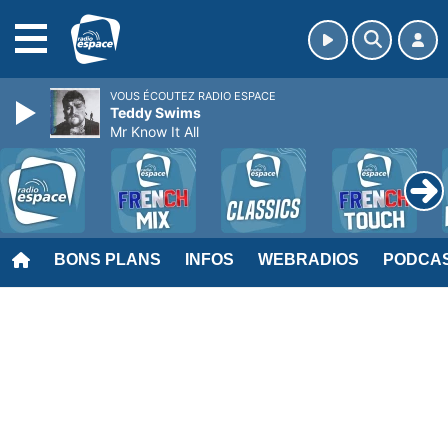
MENU
VOUS ÉCOUTEZ RADIO ESPACE
Teddy Swims
Mr Know It All
BONS PLANS
INFOS
WEBRADIOS
PODCA