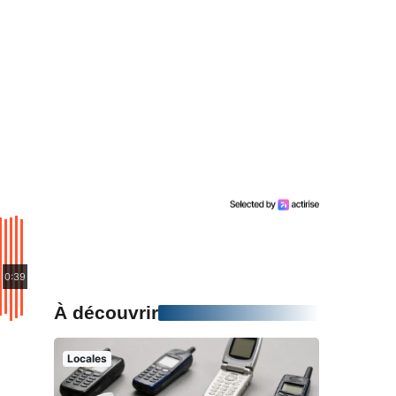
0:39
À découvrir
Locales