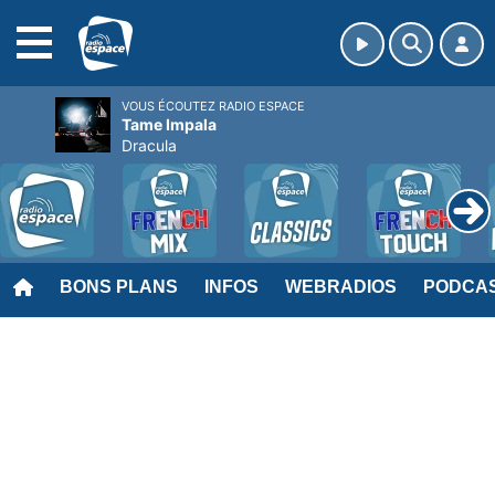
MENU
VOUS ÉCOUTEZ RADIO ESPACE
Tame Impala
Dracula
BONS PLANS
INFOS
WEBRADIOS
PODCA