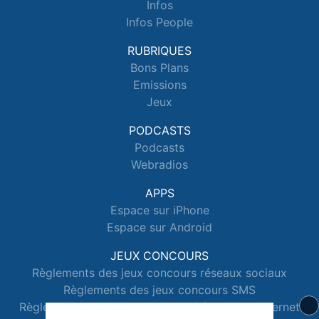
Infos
Infos People
RUBRIQUES
Bons Plans
Emissions
Jeux
PODCASTS
Podcasts
Webradios
APPS
Espace sur iPhone
Espace sur Android
JEUX CONCOURS
Règlements des jeux concours réseaux sociaux
Règlements des jeux concours SMS
Règlements des jeux concours téléphone et internet