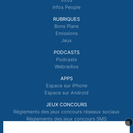
Infos
Infos People
RUBRIQUES
Bons Plans
Emissions
Jeux
PODCASTS
Podcasts
Webradios
APPS
Espace sur iPhone
Espace sur Android
JEUX CONCOURS
Règlements des jeux concours réseaux sociaux
Règlements des jeux concours SMS
Règlements des jeux concours téléphone et internet