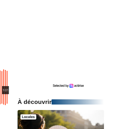
1:01
À découvrir
Locales